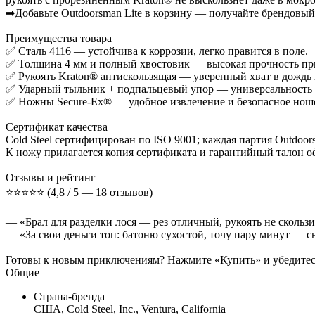
➡Добавьте Outdoorsman Lite в корзину — получайте брендовый C
Преимущества товара
✅ Сталь 4116 — устойчива к коррозии, легко правится в поле.
✅ Толщина 4 мм и полный хвостовик — высокая прочность пр
✅ Рукоять Kraton® антискользящая — уверенный хват в дождь 
✅ Ударный тыльник + подпальцевый упор — универсальность в
✅ Ножны Secure-Ex® — удобное извлечение и безопасное ноше
Сертификат качества
Cold Steel сертифицирован по ISO 9001; каждая партия Outdoo
К ножу прилагается копия сертификата и гарантийный талон 
Отзывы и рейтинг
⭐️⭐️⭐️⭐️⭐️ (4,8 / 5 — 18 отзывов)
— «Брал для разделки лося — рез отличный, рукоять не скользи
— «За свои деньги топ: батоню сухостой, точу пару минут — сн
Готовы к новым приключениям? Нажмите «Купить» и убедитесь 
Общие
Страна-бренда
США, Cold Steel, Inc., Ventura, California