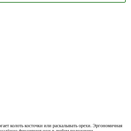
огает колоть косточки или раскалывать орехи. Эргономичная
 и надёжно фиксируют нож в любом положении.