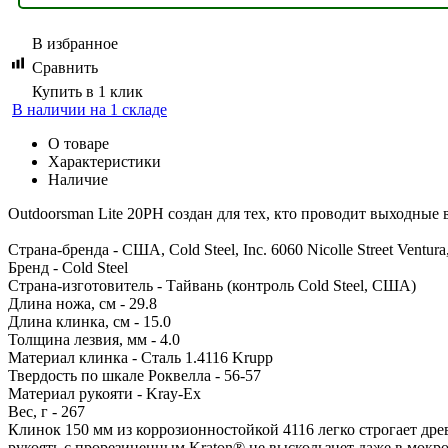
В избранное
Сравнить
Купить в 1 клик
В наличии на 1 складе
О товаре
Характеристики
Наличие
Outdoorsman Lite 20PH создан для тех, кто проводит выходные в
Страна-бренда - США, Cold Steel, Inc. 6060 Nicolle Street Ventur
Бренд - Cold Steel
Страна-изготовитель - Тайвань (контроль Cold Steel, США)
Длина ножа, см - 29.8
Длина клинка, см - 15.0
Толщина лезвия, мм - 4.0
Материал клинка - Сталь 1.4116 Krupp
Твердость по шкале Роквелла - 56-57
Материал рукояти - Kray-Ex
Вес, г - 267
Клинок 150 мм из коррозионностойкой 4116 легко строгает дре
рукоять с прорезиненным Kraton® не выскользнет даже в мок