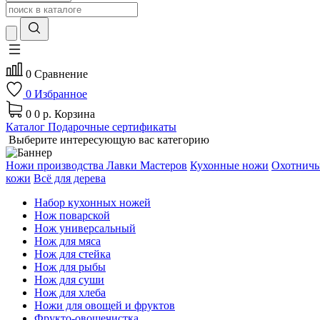
0
Сравнение
0
Избранное
0
0 р.
Корзина
Каталог
Подарочные сертификаты
Выберите интересующую вас категорию
Ножи производства Лавки Мастеров
Кухонные ножи
Охотничь
кожи
Всё для дерева
Набор кухонных ножей
Нож поварской
Нож универсальный
Нож для мяса
Нож для стейка
Нож для рыбы
Нож для суши
Нож для хлеба
Ножи для овощей и фруктов
Фрукто-овощечистка