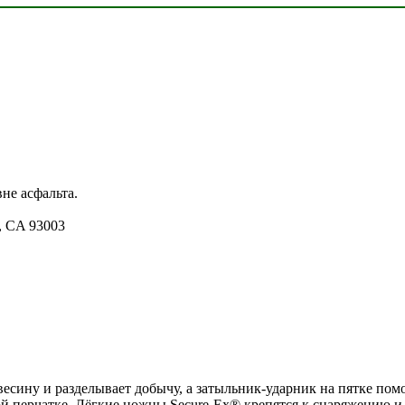
не асфальта.
a, CA 93003
весину и разделывает добычу, а затыльник-ударник на пятке пом
рой перчатке. Лёгкие ножны Secure-Ex® крепятся к снаряжению