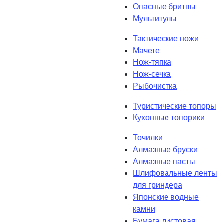
Опасные бритвы
Мультитулы
Тактические ножи
Мачете
Нож-тяпка
Нож-сечка
Рыбочистка
Туристические топоры
Кухонные топорики
Точилки
Алмазные бруски
Алмазные пасты
Шлифовальные ленты
для гриндера
Японские водные
камни
Бумага листовая