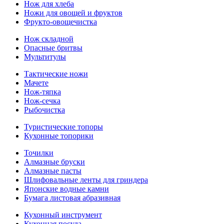
Нож для хлеба
Ножи для овощей и фруктов
Фрукто-овощечистка
Нож складной
Опасные бритвы
Мультитулы
Тактические ножи
Мачете
Нож-тяпка
Нож-сечка
Рыбочистка
Туристические топоры
Кухонные топорики
Точилки
Алмазные бруски
Алмазные пасты
Шлифовальные ленты для гриндера
Японские водные камни
Бумага листовая абразивная
Кухонный инструмент
Кухонная посуда