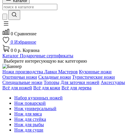
Каталог
0
Сравнение
0
Избранное
0
0 р.
Корзина
Каталог
Подарочные сертификаты
Выберите интересующую вас категорию
Ножи производства Лавки Мастеров
Кухонные ножи
Охотничьи ножи
Складные ножи
Туристические ножи
Специальные ножи
Топоры
Для заточки ножей
Аксессуары
Всё для ножей
Всё для кожи
Всё для дерева
Набор кухонных ножей
Нож поварской
Нож универсальный
Нож для мяса
Нож для стейка
Нож для рыбы
Нож для суши