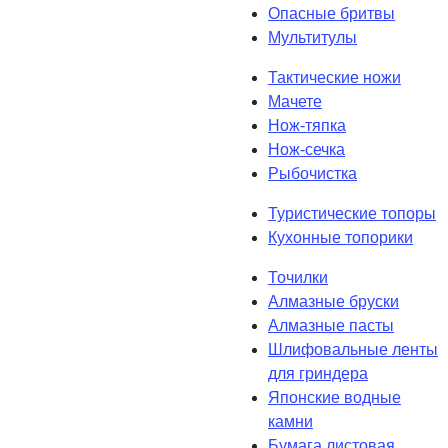
Опасные бритвы
Мультитулы
Тактические ножи
Мачете
Нож-тяпка
Нож-сечка
Рыбочистка
Туристические топоры
Кухонные топорики
Точилки
Алмазные бруски
Алмазные пасты
Шлифовальные ленты
для гриндера
Японские водные
камни
Бумага листовая