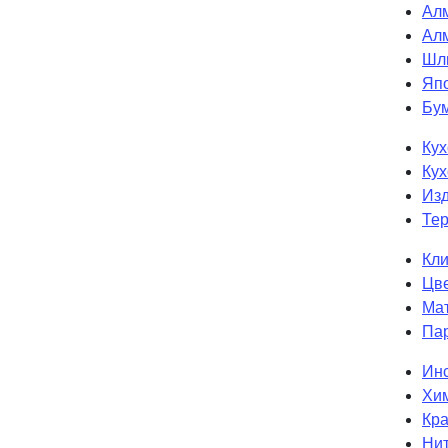
Ал
Ал
Шл
Япо
Бум
Кух
Кух
Изд
Те
Кли
Цв
Мат
Па
Инс
Хим
Кра
Нит