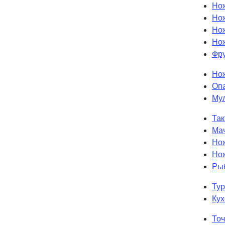
Но
Но
Нож
Нож
Фру
Но
Оп
Му
Так
Ма
Нож
Нож
Ры
Тур
Кух
Точ