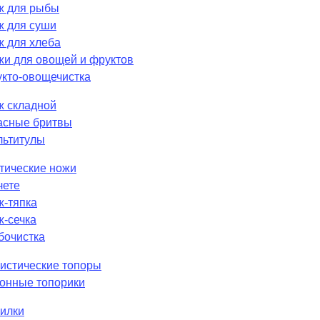
ж для рыбы
ж для суши
 для хлеба
и для овощей и фруктов
кто-овощечистка
ж складной
асные бритвы
льтитулы
тические ножи
чете
-тяпка
-сечка
бочистка
истические топоры
онные топорики
илки