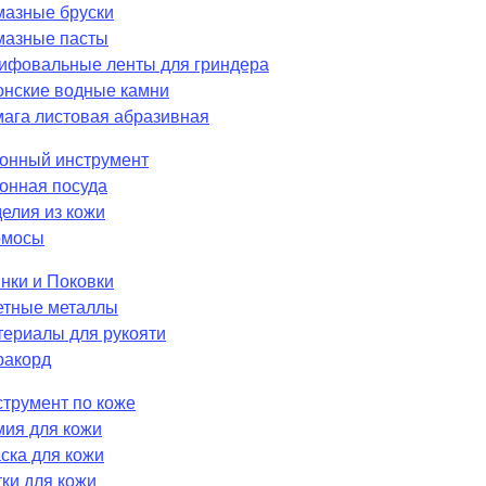
мазные бруски
мазные пасты
ифовальные ленты для гриндера
нские водные камни
ага листовая абразивная
онный инструмент
онная посуда
елия из кожи
рмосы
нки и Поковки
етные металлы
ериалы для рукояти
ракорд
трумент по коже
ия для кожи
ска для кожи
ки для кожи