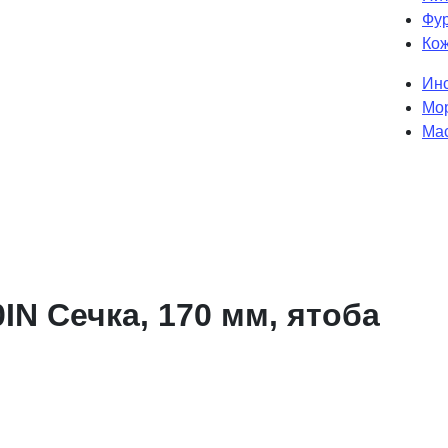
Фур
Кож
Инс
Мо
Мас
N Сечка, 170 мм, ятоба