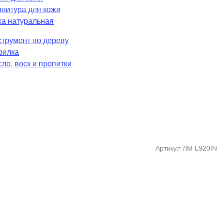
нитура для кожи
а натуральная
трумент по дереву
рилка
ло, воск и пропитки
Артикул
ЛМ L920IN