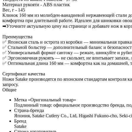
Материал рукояти - ABS пластик
Вес, г - 145
Клинок 160 мм из молибден-ванадиевой нержавеющей стали долг
комфортна при длительной работе. Идеален для шинковки овоще
➡Уточните актуальную цену на странице и добавьте нож в корз
Преимущества
✅ Японская сталь и острота из коробки — минимальная правка
✅ Стальной больстер — дополнительный баланс и безопасност
✅ Универсальный формат сантоку — режьте, шинкуйте и руби
✅ Эргономичная рукоять — не скользит, не впитывает запахи, 
✅ Оптимальная длина 160 мм — комфортна как на домашней, т
Сертификат качества
Ножи Satake производятся по японским стандартам контроля к
запросу.
Общие
Метка «Оригинальный товар»
Подлинный товар: официальное производство бренда, под
Страна-бренда
Япония, Satake Cutlery Co., Ltd, Higashi Fukuno-cho, Seki-ci
Бренд
Satake
Страна-изготовитель