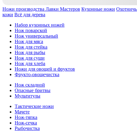
Ножи производства Лавки Мастеров
Кухонные ножи
Охотничь
кожи
Всё для дерева
Набор кухонных ножей
Нож поварской
Нож универсальный
Нож для мяса
Нож для стейка
Нож для рыбы
Нож для суши
Нож для хлеба
Ножи для овощей и фруктов
Фрукто-овощечистка
Нож складной
Опасные бритвы
Мультитулы
Тактические ножи
Мачете
Нож-тяпка
Нож-сечка
Рыбочистка