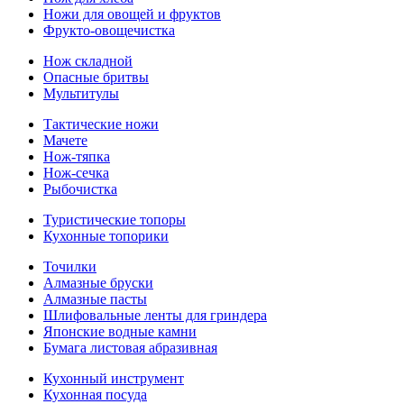
Ножи для овощей и фруктов
Фрукто-овощечистка
Нож складной
Опасные бритвы
Мультитулы
Тактические ножи
Мачете
Нож-тяпка
Нож-сечка
Рыбочистка
Туристические топоры
Кухонные топорики
Точилки
Алмазные бруски
Алмазные пасты
Шлифовальные ленты для гриндера
Японские водные камни
Бумага листовая абразивная
Кухонный инструмент
Кухонная посуда