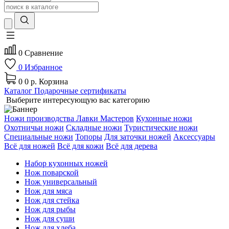
0
Сравнение
0
Избранное
0
0 р.
Корзина
Каталог
Подарочные сертификаты
Выберите интересующую вас категорию
Ножи производства Лавки Мастеров
Кухонные ножи
Охотничьи ножи
Складные ножи
Туристические ножи
Специальные ножи
Топоры
Для заточки ножей
Аксессуары
Всё для ножей
Всё для кожи
Всё для дерева
Набор кухонных ножей
Нож поварской
Нож универсальный
Нож для мяса
Нож для стейка
Нож для рыбы
Нож для суши
Нож для хлеба