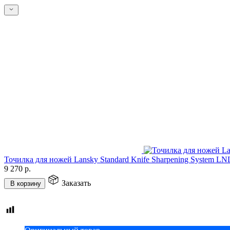
Точилка для ножей Lansky Standard Knife Sharpening System L
9 270
р.
Заказать
В корзину