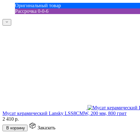
Оригинальный товар
Рассрочка 0-0-6
Мусат керамический Lansky LSS8CMW, 200 мм, 800 грит
2 410
р.
Заказать
В корзину