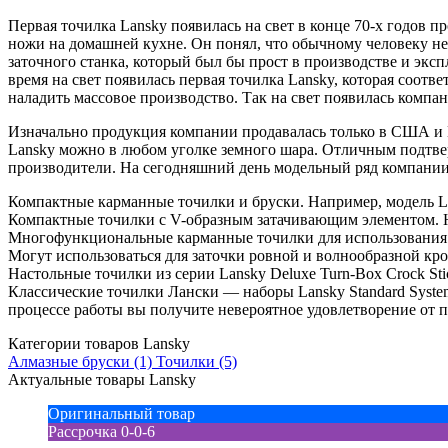
Первая точилка Lansky появилась на свет в конце 70-х годов
ножи на домашней кухне. Он понял, что обычному человеку не 
заточного станка, который был бы прост в производстве и экс
время на свет появилась первая точилка Lansky, которая соотв
наладить массовое производство. Так на свет появилась компан
Изначально продукция компании продавалась только в США и Е
Lansky можно в любом уголке земного шара. Отличным подтве
производители. На сегодняшний день модельный ряд компании
Компактные карманные точилки и бруски. Например, модель Lans
Компактные точилки с V-образным затачивающим элементом. На
Многофункциональные карманные точилки для использования в
Могут использоваться для заточки ровной и волнообразной кр
Настольные точилки из серии Lansky Deluxe Turn-Box Crock St
Классические точилки Лански — наборы Lansky Standard System 
процессе работы вы получите невероятное удовлетворение от п
Категории товаров Lansky
Алмазные бруски
(1)
Точилки
(5)
Актуальные товары Lansky
Оригинальный товар
Рассрочка 0-0-6