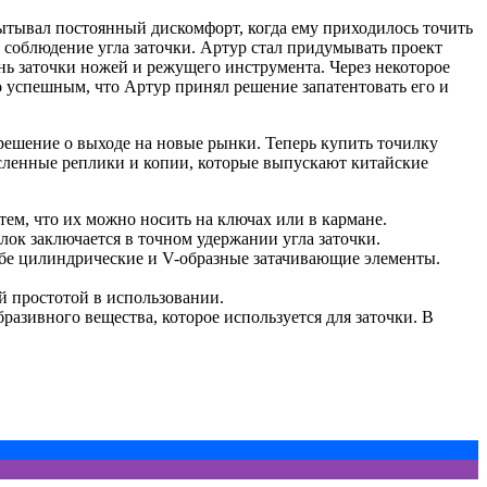
пытывал постоянный дискомфорт, когда ему приходилось точить
 соблюдение угла заточки. Артур стал придумывать проект
нь заточки ножей и режущего инструмента. Через некоторое
ко успешным, что Артур принял решение запатентовать его и
решение о выходе на новые рынки. Теперь купить точилку
сленные реплики и копии, которые выпускают китайские
тем, что их можно носить на ключах или в кармане.
ок заключается в точном удержании угла заточки.
ебе цилиндрические и V-образные затачивающие элементы.
й простотой в использовании.
разивного вещества, которое используется для заточки. В