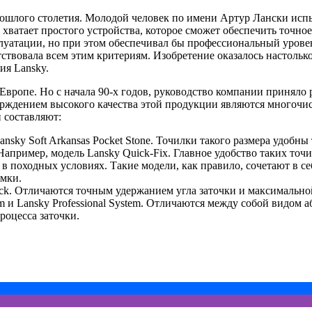
 прошлого столетия. Молодой человек по имени Артур Лански ис
хватает простого устройства, которое сможет обеспечить точное
плуатации, но при этом обеспечивал бы профессиональный урове
етствовала всем этим критериям. Изобретение оказалось настоль
ия Lansky.
вропе. Но с начала 90-х годов, руководство компании приняло 
рждением высокого качества этой продукции являются многочи
 составляют:
ky Soft Arkansas Pocket Stone. Точилки такого размера удобны 
пример, модель Lansky Quick-Fix. Главное удобство таких точил
 походных условиях. Такие модели, как правило, сочетают в с
омки.
ick. Отличаются точным удержанием угла заточки и максимально
и Lansky Professional System. Отличаются между собой видом аб
роцесса заточки.