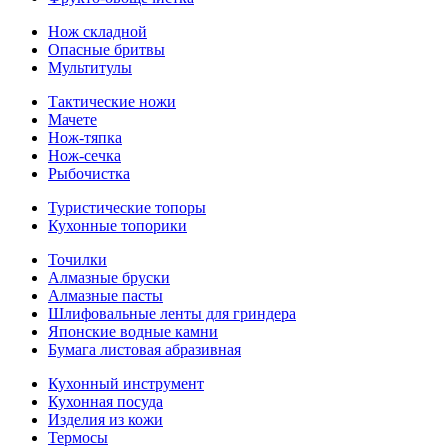
Нож складной
Опасные бритвы
Мультитулы
Тактические ножи
Мачете
Нож-тяпка
Нож-сечка
Рыбочистка
Туристические топоры
Кухонные топорики
Точилки
Алмазные бруски
Алмазные пасты
Шлифовальные ленты для гриндера
Японские водные камни
Бумага листовая абразивная
Кухонный инструмент
Кухонная посуда
Изделия из кожи
Термосы