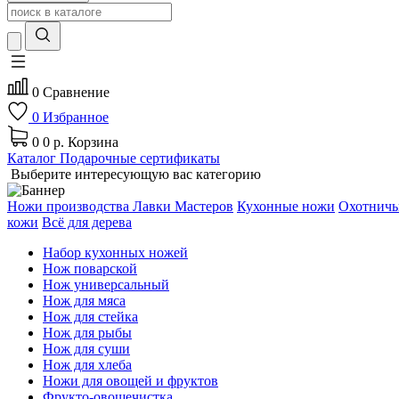
0
Сравнение
0
Избранное
0
0 р.
Корзина
Каталог
Подарочные сертификаты
Выберите интересующую вас категорию
Ножи производства Лавки Мастеров
Кухонные ножи
Охотничь
кожи
Всё для дерева
Набор кухонных ножей
Нож поварской
Нож универсальный
Нож для мяса
Нож для стейка
Нож для рыбы
Нож для суши
Нож для хлеба
Ножи для овощей и фруктов
Фрукто-овощечистка