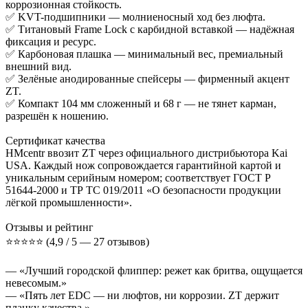
коррозионная стойкость.
✅ KVT-подшипники — молниеносный ход без люфта.
✅ Титановый Frame Lock с карбидной вставкой — надёжная
фиксация и ресурс.
✅ Карбоновая плашка — минимальный вес, премиальный
внешний вид.
✅ Зелёные анодированные спейсеры — фирменный акцент
ZT.
✅ Компакт 104 мм сложенный и 68 г — не тянет карман,
разрешён к ношению.
Сертификат качества
HMcentr ввозит ZT через официального дистрибьютора Kai
USA. Каждый нож сопровождается гарантийной картой и
уникальным серийным номером; соответствует ГОСТ Р
51644-2000 и ТР ТС 019/2011 «О безопасности продукции
лёгкой промышленности».
Отзывы и рейтинг
⭐️⭐️⭐️⭐️⭐️ (4,9 / 5 — 27 отзывов)
— «Лучший городской флиппер: режет как бритва, ощущается
невесомым.»
— «Пять лет EDC — ни люфтов, ни коррозии. ZT держит
планку качества.»