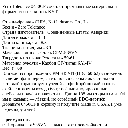
Zero Tolerance 0450CF сочетает премиальные материалы и
фирменную плавность KVT.
Страна-бренда - США, Kai Industries Co., Ltd
Бренд - Zero Tolerance
Страна-изготовитель - Соединённые Штаты Америки
Длина ножа, см - 18.8
Длина клинка, см - 8.3
Толщина лезвия, мм - 3.1
Материал клинка - Сталь CPM-S35VN
Твердость по шкале Роквелла - 59-61
Материал рукояти - Карбон CF/ титан 6Al-4V
Вес, г - 68
Клинок из порошковой CPM S35VN (HRC 60-62) мгновенно
вылетает флиппером, а титановый фрейм-лок с стальной
вставкой гарантирует нулевой люфт. Карбоновый фронт-
скейл снижает массу до 68 г, зелёные анодированные
спейсеры подчёркивают стиль. Длина 188 мм открытым и 104
мм в кармане — лёгкий, но серьёзный EDC-партнёр.
Добавьте 0450CF в корзину и получите Made-in-USA ZT уже
через пару дней!
Преимущества
✅ Порошковая S35VN — высокая износостойкость и